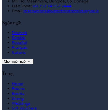
Mill Rd, Meenmore, Dungloe, Co. Donegal
Điện Thoại
:
00 353 74 952 2444
Email:
reservations@waterfronthoteldungloe.ie
Ngôn ngữ
Deutsch
English
Español
Français
Italiano
Chọn ngôn ngữ
Trang
Home
Rooms
Events
Dining
Weddings
Gift Vouchers