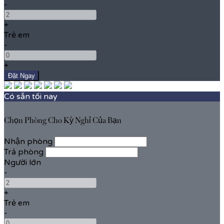
-
+
Trẻ em
-
+
Có sẵn tối nay
Chọn Phòng Cho Kỳ Nghỉ Của Bạn
Nhận phòng
Trả phòng
Người lớn
-
+
Trẻ em
-