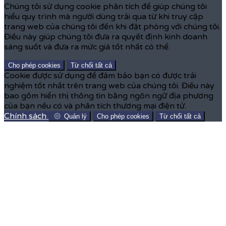
Chúng tôi sử dụng cookie phân tích để giúp chúng tôi
hiểu quy trình mà người dùng trải qua từ khi truy cập
trang web của chúng tôi đến khi đặt phòng với chúng tôi.
Điều này giúp chúng tôi đưa ra quyết định kinh doanh
sáng suốt và đưa ra mức giá tốt nhất có thể.
Cho phép cookies
Từ chối tất cả
Cookie được sử dụng để đảm bảo bạn có được trải
nghiệm tốt nhất trên trang web của chúng tôi. Điều này
bao gồm hiển thị thông tin bằng ngôn ngữ địa phương
của bạn nếu có và phân tích thương mại điện tử.
Chính sách
Quản lý
Cho phép cookies
Từ chối tất cả