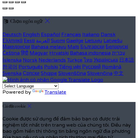
Chọn ngôn ngữ
Deutsch
English
Español
Français
Italiano
Dansk
Ελληνικά
Eesti
العربية
Suomi
Gaeilge
Lietuvių
Latviešu
Македонски
Bahasa melayu
Malti
Български
Беларускі
Čeština
हिंदी
Magyar
Hrvatski
Bahasa indonesia
עברית
Íslenska
Norsk
Nederlands
Türkçe
ไทย
Українська
日本語
한국어
Português
Polski
Tiếng việt
Русский
Română
Svenska
Српски
Shqipe
Slovenščina
Slovenčina
中文
Powered by
Translate
Cài đặt cookie
Cookie được sử dụng để đảm bảo bạn có được trải
nghiệm tốt nhất trên trang web của chúng tôi. Điều này
bao gồm hiển thị thông tin bằng ngôn ngữ địa phương
của bạn nếu có và phân tích thương mại điện tử.