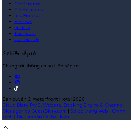
Conference
Celebrations
Inis Fitness
Reviews
Gallery
The Team
Contact Us
Sự kiện sắp tới
Chúng tôi không có sự kiện sắp tới.
Bản quyền
©
Waterfront Hotel 2026
Cloud Diary PMS, Website, Booking Engine & Channel
Manager by GuestDiary.com
|
Sơ đồ trang web
|
Chính
sách
|
Điều khoản và điều kiện