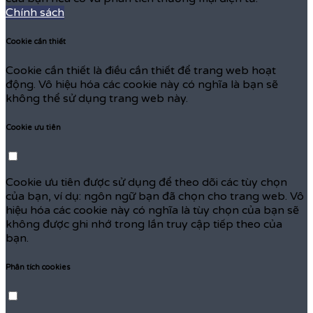
Chính sách
Cookie cần thiết
Cookie cần thiết là điều cần thiết để trang web hoạt
động. Vô hiệu hóa các cookie này có nghĩa là bạn sẽ
không thể sử dụng trang web này.
Cookie ưu tiên
Cookie ưu tiên được sử dụng để theo dõi các tùy chọn
của bạn, ví dụ: ngôn ngữ bạn đã chọn cho trang web. Vô
hiệu hóa các cookie này có nghĩa là tùy chọn của bạn sẽ
không được ghi nhớ trong lần truy cập tiếp theo của
bạn.
Phân tích cookies