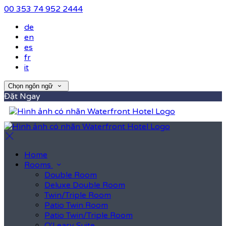
00 353 74 952 2444
de
en
es
fr
it
Chọn ngôn ngữ
Đặt Ngay
Home
Rooms
Double Room
Deluxe Double Room
Twin/Triple Room
Patio Twin Room
Patio Twin/Triple Room
O'Leary Suite