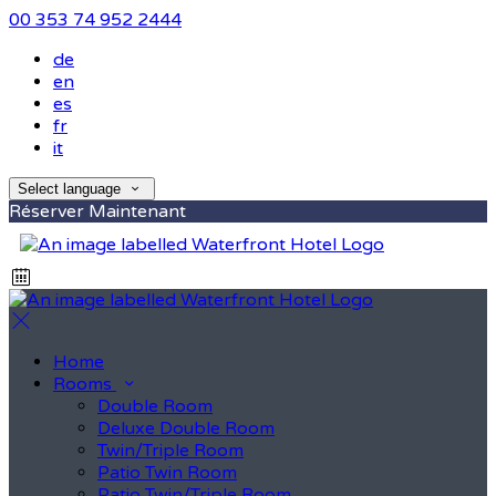
00 353 74 952 2444
de
en
es
fr
it
Select language
Réserver Maintenant
Home
Rooms
Double Room
Deluxe Double Room
Twin/Triple Room
Patio Twin Room
Patio Twin/Triple Room