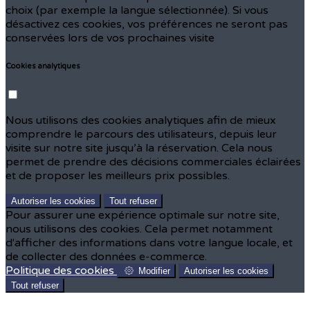
choix (par exemple la langue sélectionnée). Si vous
désactivez ces cookies, vos préférences ne seront pas
conservées lors de vos prochaines visite
Cookies analytiques
Nous utilisons des cookies analytiques afin de mieux
comprendre le parcours des utilisateurs, depuis leur
visite sur notre site jusqu’à la réservation. Cela nous
permet de prendre des décisions commerciales éclairées
et de proposer les meilleurs prix possibles.
Autoriser les cookies
Tout refuser
Pour assurer une expérience optimale sur notre site,
nous utilisons des cookies. Cela permet notamment
d'afficher des informations dans votre langue locale, et
de collecter des données e-commerce.
Politique des cookies
Modifier
Autoriser les cookies
Tout refuser