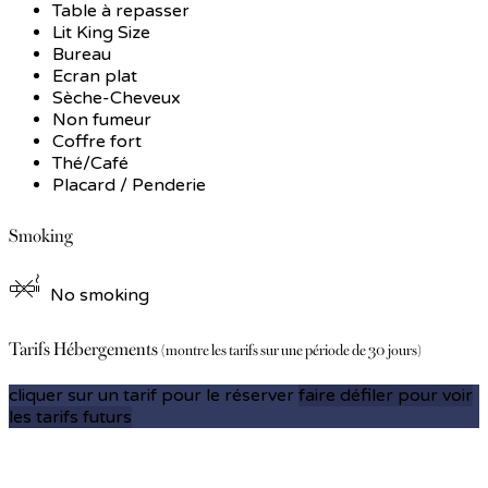
Table à repasser
Lit King Size
Bureau
Ecran plat
Sèche-Cheveux
Non fumeur
Coffre fort
Thé/Café
Placard / Penderie
Smoking
No smoking
Tarifs Hébergements
(montre les tarifs sur une période de 30 jours)
cliquer sur un tarif pour le réserver
faire défiler pour voir
les tarifs futurs