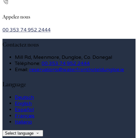
Appelez-nous
00 353 74 952 2444
Contactez nous
Mill Rd, Meenmore, Dungloe, Co. Donegal
Téléphone
:
00 353 74 952 2444
Email:
reservations@waterfronthoteldungloe.ie
Language
Deutsch
English
Español
Français
Italiano
Select language