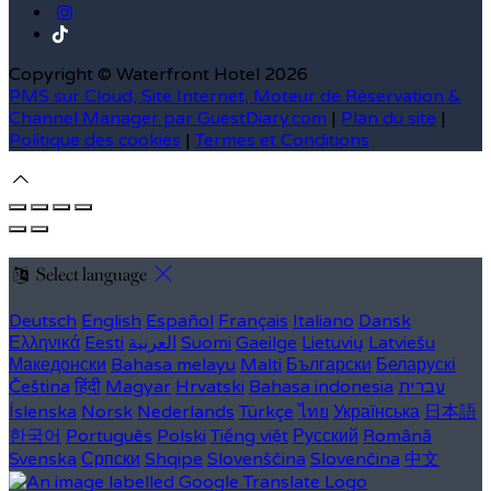
Copyright ©
Waterfront Hotel 2026
PMS sur Cloud, Site Internet, Moteur de Réservation &
Channel Manager par GuestDiary.com
|
Plan du site
|
Politique des cookies
|
Termes et Conditions
Select language
Deutsch
English
Español
Français
Italiano
Dansk
Ελληνικά
Eesti
العربية
Suomi
Gaeilge
Lietuvių
Latviešu
Македонски
Bahasa melayu
Malti
Български
Беларускі
Čeština
हिंदी
Magyar
Hrvatski
Bahasa indonesia
עברית
Íslenska
Norsk
Nederlands
Türkçe
ไทย
Українська
日本語
한국어
Português
Polski
Tiếng việt
Русский
Română
Svenska
Српски
Shqipe
Slovenščina
Slovenčina
中文