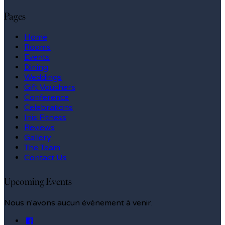
Pages
Home
Rooms
Events
Dining
Weddings
Gift Vouchers
Conference
Celebrations
Inis Fitness
Reviews
Gallery
The Team
Contact Us
Upcoming Events
Nous n'avons aucun événement à venir.