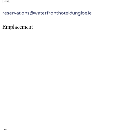
Email
reservations@waterfronthoteldungloe.ie
Emplacement