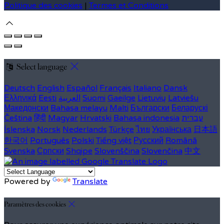
Politique des cookies
|
Termes et Conditions
Select language
Deutsch
English
Español
Français
Italiano
Dansk
Ελληνικά
Eesti
العربية
Suomi
Gaeilge
Lietuvių
Latviešu
Македонски
Bahasa melayu
Malti
Български
Беларускі
Čeština
हिंदी
Magyar
Hrvatski
Bahasa indonesia
עברית
Íslenska
Norsk
Nederlands
Türkçe
ไทย
Українська
日本語
한국어
Português
Polski
Tiếng việt
Русский
Română
Svenska
Српски
Shqipe
Slovenščina
Slovenčina
中文
Powered by
Translate
Paramètres des cookies