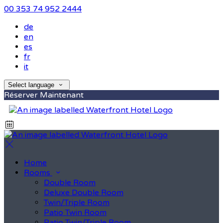
00 353 74 952 2444
de
en
es
fr
it
Select language
Réserver Maintenant
Home
Rooms
Double Room
Deluxe Double Room
Twin/Triple Room
Patio Twin Room
Patio Twin/Triple Room