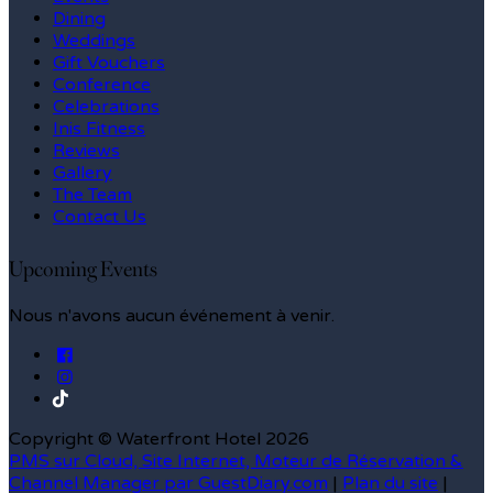
Dining
Weddings
Gift Vouchers
Conference
Celebrations
Inis Fitness
Reviews
Gallery
The Team
Contact Us
Upcoming Events
Nous n'avons aucun événement à venir.
Copyright ©
Waterfront Hotel 2026
PMS sur Cloud, Site Internet, Moteur de Réservation &
Channel Manager par GuestDiary.com
|
Plan du site
|