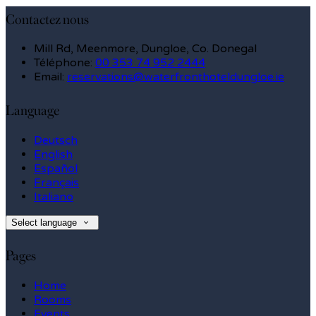
Contactez nous
Mill Rd, Meenmore, Dungloe, Co. Donegal
Téléphone
:
00 353 74 952 2444
Email:
reservations@waterfronthoteldungloe.ie
Language
Deutsch
English
Español
Français
Italiano
Select language
Pages
Home
Rooms
Events